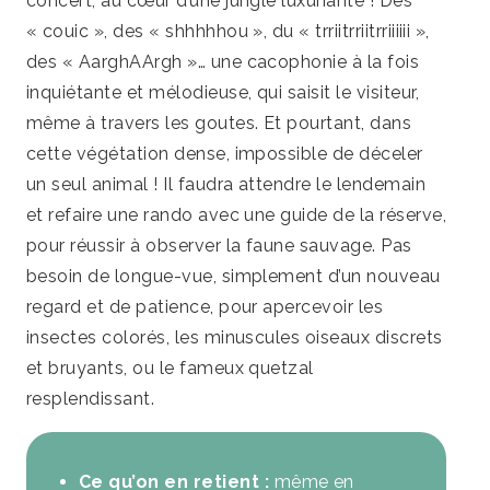
concert, au cœur d’une jungle luxuriante ! Des
« couic », des « shhhhhou », du « trriitrriitrriiiiii »,
des « AarghAArgh »… une cacophonie à la fois
inquiétante et mélodieuse, qui saisit le visiteur,
même à travers les goutes. Et pourtant, dans
cette végétation dense, impossible de déceler
un seul animal ! Il faudra attendre le lendemain
et refaire une rando avec une guide de la réserve,
pour réussir à observer la faune sauvage. Pas
besoin de longue-vue, simplement d’un nouveau
regard et de patience, pour apercevoir les
insectes colorés, les minuscules oiseaux discrets
et bruyants, ou le fameux quetzal
resplendissant.
Ce qu’on en retient :
même en