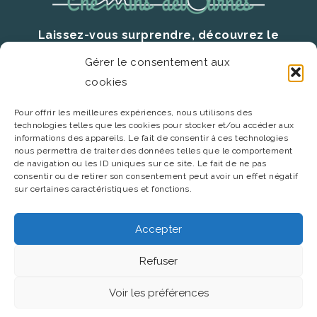
Laissez-vous surprendre, découvrez le
territoire autrement.
Gérer le consentement aux
cookies
Prenez contact
Pour offrir les meilleures expériences, nous utilisons des
06 22 11 50 05
technologies telles que les cookies pour stocker et/ou accéder aux
informations des appareils. Le fait de consentir à ces technologies
contact@chemins-detournes.fr
nous permettra de traiter des données telles que le comportement
de navigation ou les ID uniques sur ce site. Le fait de ne pas
consentir ou de retirer son consentement peut avoir un effet négatif
sur certaines caractéristiques et fonctions.
Accepter
Refuser
© Chemins détournés –
Mentions légales
Voir les préférences