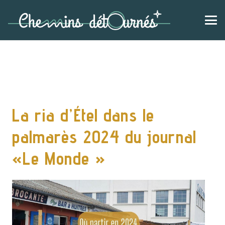
La ria d’Étel dans le
palmarès 2024 du journal
«Le Monde »